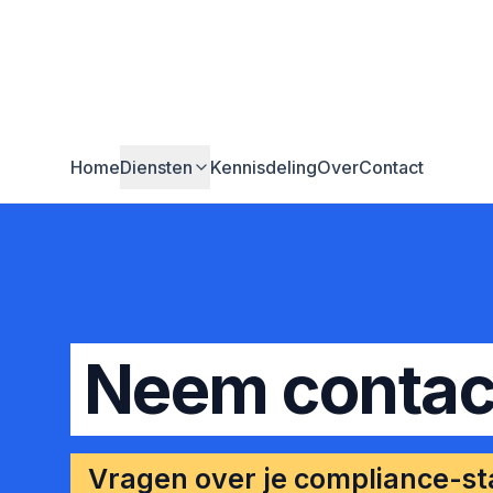
Home
Diensten
Kennisdeling
Over
Contact
Neem contac
Vragen over je compliance-sta