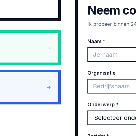
Neem con
Ik probeer binnen 24
Naam *
→
Organisatie
→
Onderwerp *