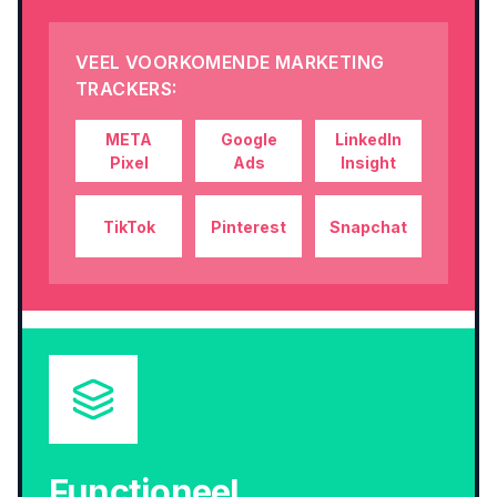
VEEL VOORKOMENDE MARKETING
TRACKERS:
META
Google
LinkedIn
Pixel
Ads
Insight
TikTok
Pinterest
Snapchat
Functioneel