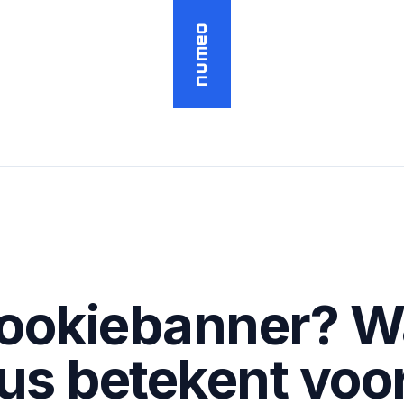
numeo
ookiebanner? W
us betekent voo