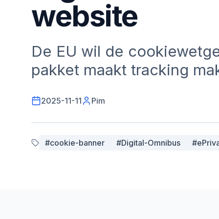
website
De EU wil de cookiewetgev
pakket maakt tracking mak
2025-11-11
Pim
#
cookie-banner
#
Digital-Omnibus
#
ePriv