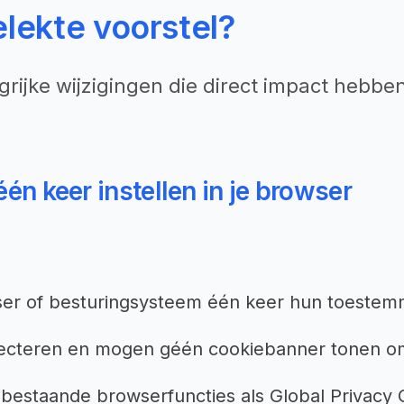
elekte voorstel?
ngrijke wijzigingen die direct impact heb
én keer instellen in je browser
er of besturingsysteem één keer hun toestemm
pecteren en mogen géén cookiebanner tonen o
et bestaande browserfuncties als Global Privac