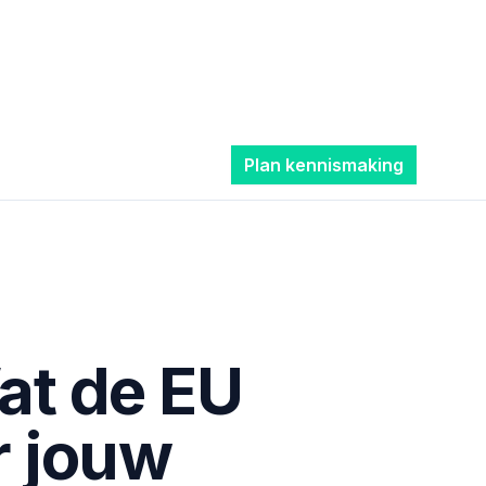
Plan kennismaking
at de EU
r jouw